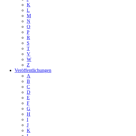
K
L
M
N
O
P
R
S
T
V
W
Z
Veröffentlichungen
A
B
C
D
E
F
G
H
I
J
K
L