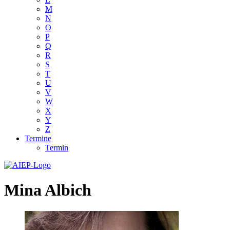
M
N
O
P
Q
R
S
T
U
V
W
X
Y
Z
Termine
Termin
Mina Albich