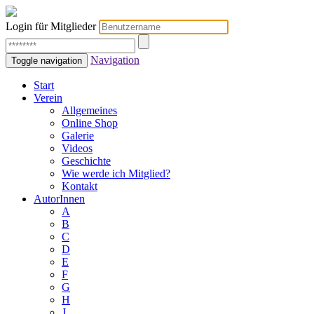
Login für Mitglieder
Navigation
Toggle navigation
Start
Verein
Allgemeines
Online Shop
Galerie
Videos
Geschichte
Wie werde ich Mitglied?
Kontakt
AutorInnen
A
B
C
D
E
F
G
H
J