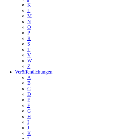
K
L
M
N
O
P
R
S
T
V
W
Z
Veröffentlichungen
A
B
C
D
E
F
G
H
I
J
K
L