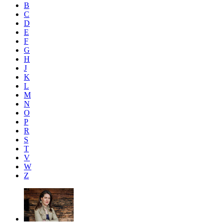
B
C
D
E
F
G
H
J
K
L
M
N
O
P
R
S
T
V
W
Z