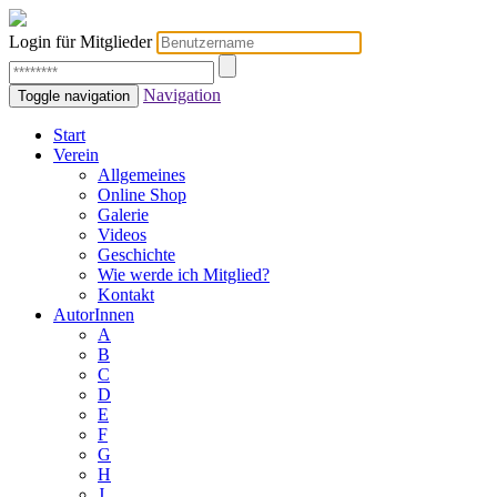
Login für Mitglieder
Navigation
Toggle navigation
Start
Verein
Allgemeines
Online Shop
Galerie
Videos
Geschichte
Wie werde ich Mitglied?
Kontakt
AutorInnen
A
B
C
D
E
F
G
H
J