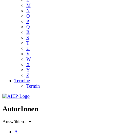
M
N
O
P
Q
R
S
T
U
V
W
X
Y
Z
Termine
Termin
AutorInnen
Auswählen...
A