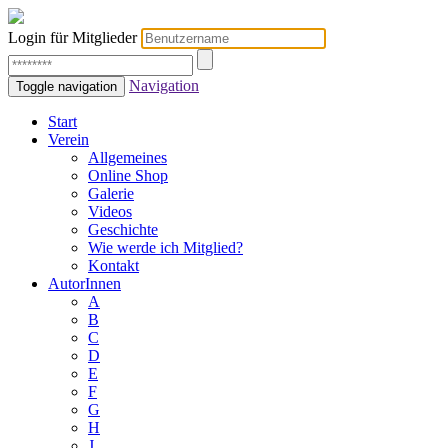
Login für Mitglieder
Navigation
Toggle navigation
Start
Verein
Allgemeines
Online Shop
Galerie
Videos
Geschichte
Wie werde ich Mitglied?
Kontakt
AutorInnen
A
B
C
D
E
F
G
H
J