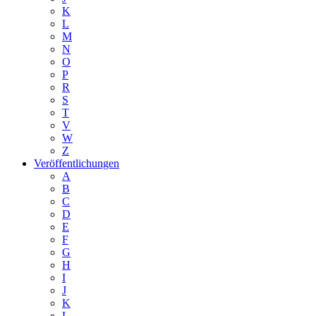
K
L
M
N
O
P
R
S
T
V
W
Z
Veröffentlichungen
A
B
C
D
E
F
G
H
I
J
K
L