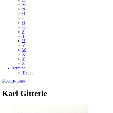
M
N
O
P
Q
R
S
T
U
V
W
X
Y
Z
Termine
Termin
Karl Gitterle