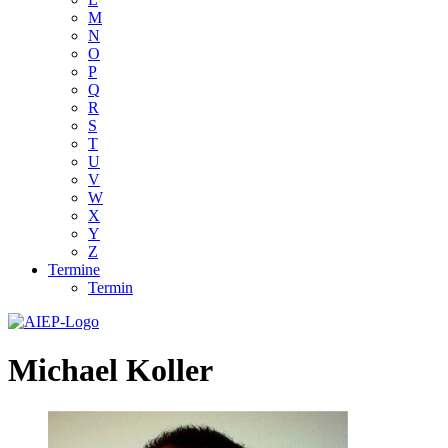
M
N
O
P
Q
R
S
T
U
V
W
X
Y
Z
Termine
Termin
Michael Koller