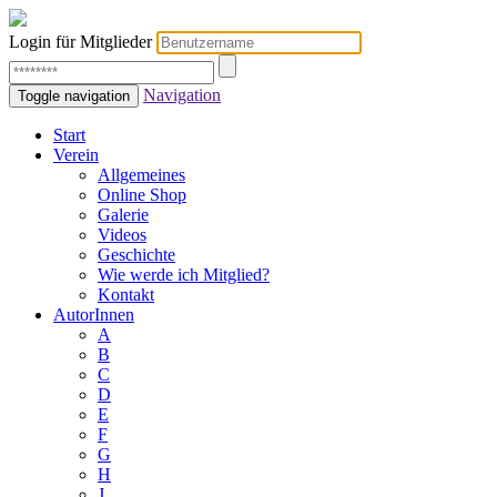
Login für Mitglieder
Navigation
Toggle navigation
Start
Verein
Allgemeines
Online Shop
Galerie
Videos
Geschichte
Wie werde ich Mitglied?
Kontakt
AutorInnen
A
B
C
D
E
F
G
H
J