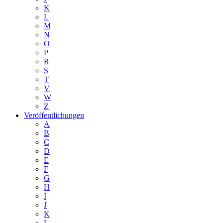
K
L
M
N
O
P
R
S
T
V
W
Z
Veröffentlichungen
A
B
C
D
E
F
G
H
I
J
K
L