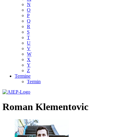
N
O
P
Q
R
S
T
U
V
W
X
Y
Z
Termine
Termin
Roman Klementovic