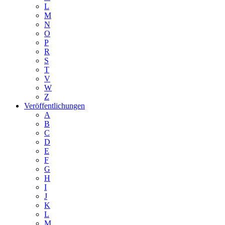
L
M
N
O
P
R
S
T
V
W
Z
Veröffentlichungen
A
B
C
D
E
F
G
H
I
J
K
L
M