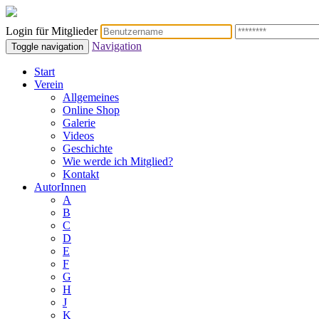
Login für Mitglieder
Navigation
Toggle navigation
Start
Verein
Allgemeines
Online Shop
Galerie
Videos
Geschichte
Wie werde ich Mitglied?
Kontakt
AutorInnen
A
B
C
D
E
F
G
H
J
K