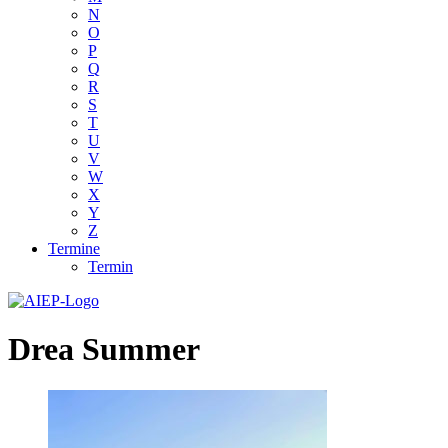
N
O
P
Q
R
S
T
U
V
W
X
Y
Z
Termine
Termin
Drea Summer