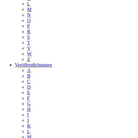
L
M
N
O
P
R
S
T
V
W
Z
Veröffentlichungen
A
B
C
D
E
F
G
H
I
J
K
L
M