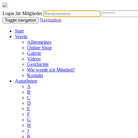
Login für Mitglieder
Navigation
Toggle navigation
Start
Verein
Allgemeines
Online Shop
Galerie
Videos
Geschichte
Wie werde ich Mitglied?
Kontakt
AutorInnen
A
B
C
D
E
F
G
H
J
K