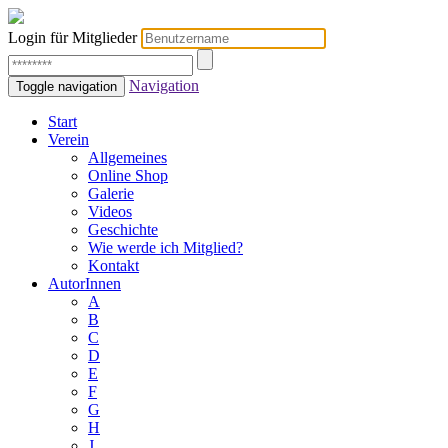
Login für Mitglieder
Navigation
Toggle navigation
Start
Verein
Allgemeines
Online Shop
Galerie
Videos
Geschichte
Wie werde ich Mitglied?
Kontakt
AutorInnen
A
B
C
D
E
F
G
H
J