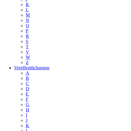
K
L
M
N
O
P
R
S
T
V
W
Z
Veröffentlichungen
A
B
C
D
E
F
G
H
I
J
K
L