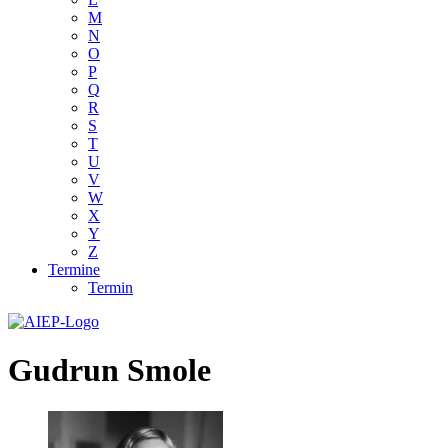
M
N
O
P
Q
R
S
T
U
V
W
X
Y
Z
Termine
Termin
Gudrun Smole