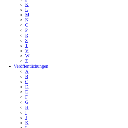
K
L
M
N
O
P
R
S
T
V
W
Z
Veröffentlichungen
A
B
C
D
E
F
G
H
I
J
K
L