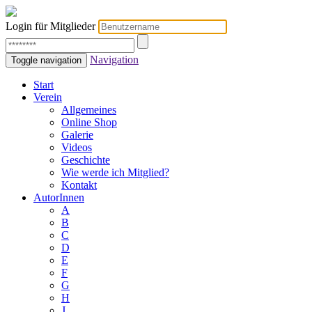
Login für Mitglieder
Navigation
Toggle navigation
Start
Verein
Allgemeines
Online Shop
Galerie
Videos
Geschichte
Wie werde ich Mitglied?
Kontakt
AutorInnen
A
B
C
D
E
F
G
H
J