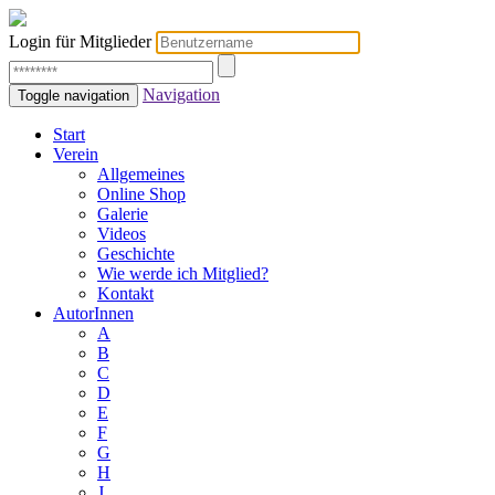
Login für Mitglieder
Navigation
Toggle navigation
Start
Verein
Allgemeines
Online Shop
Galerie
Videos
Geschichte
Wie werde ich Mitglied?
Kontakt
AutorInnen
A
B
C
D
E
F
G
H
J