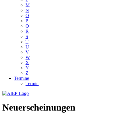
M
N
O
P
Q
R
S
T
U
V
W
X
Y
Z
Termine
Termin
Neuerscheinungen