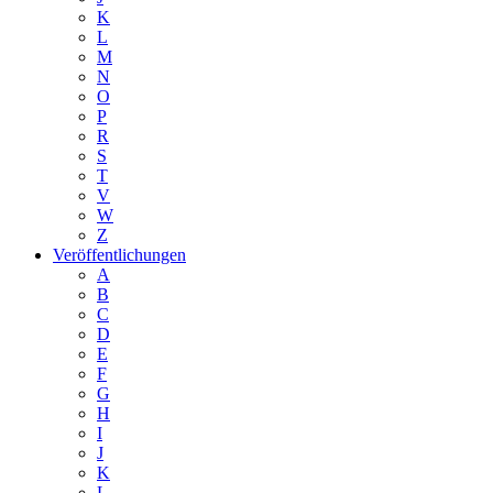
K
L
M
N
O
P
R
S
T
V
W
Z
Veröffentlichungen
A
B
C
D
E
F
G
H
I
J
K
L