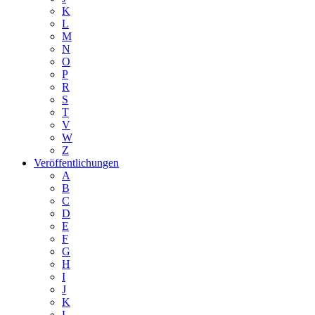
K
L
M
N
O
P
R
S
T
V
W
Z
Veröffentlichungen
A
B
C
D
E
F
G
H
I
J
K
L