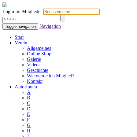
Login für Mitglieder
Navigation
Toggle navigation
Start
Verein
Allgemeines
Online Shop
Galerie
Videos
Geschichte
Wie werde ich Mitglied?
Kontakt
AutorInnen
A
B
C
D
E
F
G
H
J