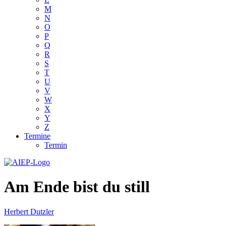
M
N
O
P
Q
R
S
T
U
V
W
X
Y
Z
Termine
Termin
Am Ende bist du still
Herbert Dutzler