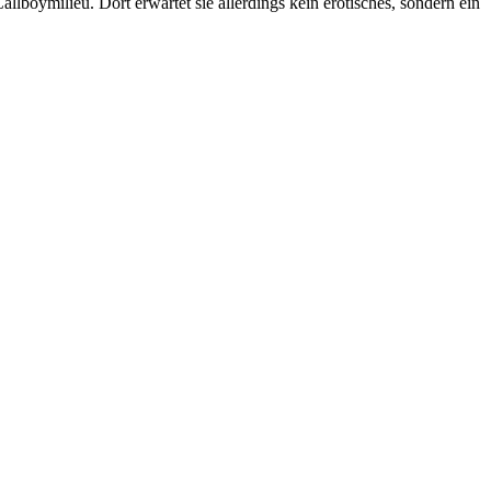
lboymilieu. Dort erwartet sie allerdings kein erotisches, sondern ein