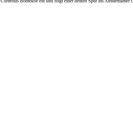
Cornelius Bontekoe ein und folgt einer heißen Spur ins Amsterdamer Cal