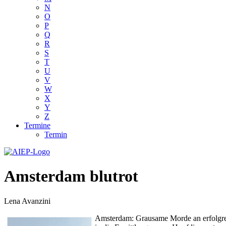
N
O
P
Q
R
S
T
U
V
W
X
Y
Z
Termine
Termin
Amsterdam blutrot
Lena Avanzini
Amsterdam: Grausame Morde an erfolgrei