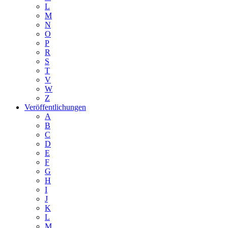
L
M
N
O
P
R
S
T
V
W
Z
Veröffentlichungen
A
B
C
D
E
F
G
H
I
J
K
L
M