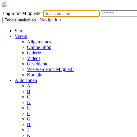
Login für Mitglieder
Navigation
Toggle navigation
Start
Verein
Allgemeines
Online Shop
Galerie
Videos
Geschichte
Wie werde ich Mitglied?
Kontakt
AutorInnen
A
B
C
D
E
F
G
H
J
K