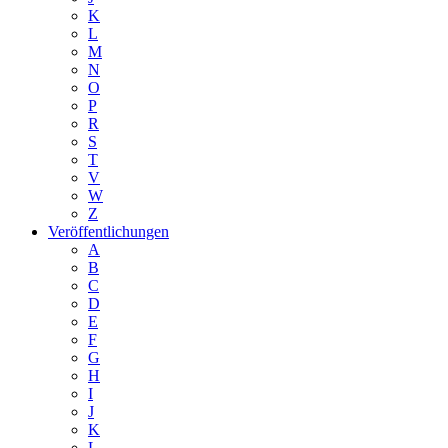
K
L
M
N
O
P
R
S
T
V
W
Z
Veröffentlichungen
A
B
C
D
E
F
G
H
I
J
K
L