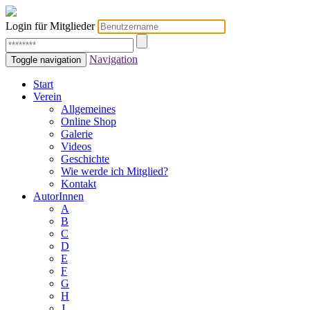
Login für Mitglieder
Navigation
Toggle navigation
Start
Verein
Allgemeines
Online Shop
Galerie
Videos
Geschichte
Wie werde ich Mitglied?
Kontakt
AutorInnen
A
B
C
D
E
F
G
H
J