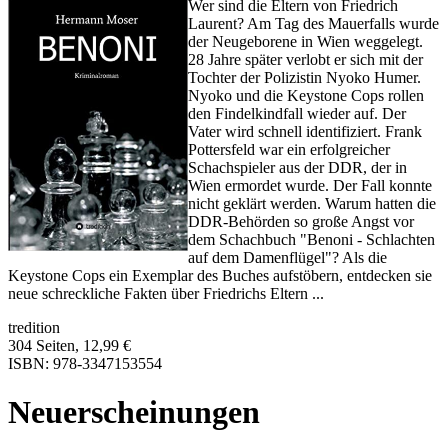
Wer sind die Eltern von Friedrich
Laurent? Am Tag des Mauerfalls wurde
der Neugeborene in Wien weggelegt.
28 Jahre später verlobt er sich mit der
Tochter der Polizistin Nyoko Humer.
Nyoko und die Keystone Cops rollen
den Findelkindfall wieder auf. Der
Vater wird schnell identifiziert. Frank
Pottersfeld war ein erfolgreicher
Schachspieler aus der DDR, der in
Wien ermordet wurde. Der Fall konnte
nicht geklärt werden. Warum hatten die
DDR-Behörden so große Angst vor
dem Schachbuch "Benoni - Schlachten
auf dem Damenflügel"? Als die
Keystone Cops ein Exemplar des Buches aufstöbern, entdecken sie
neue schreckliche Fakten über Friedrichs Eltern ...
tredition
304 Seiten, 12,99 €
ISBN: 978-3347153554
Neuerscheinungen