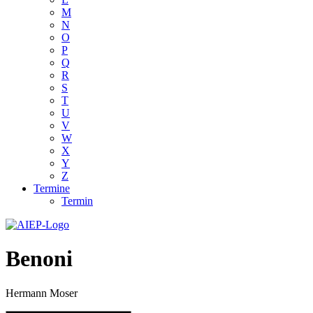
M
N
O
P
Q
R
S
T
U
V
W
X
Y
Z
Termine
Termin
Benoni
Hermann Moser