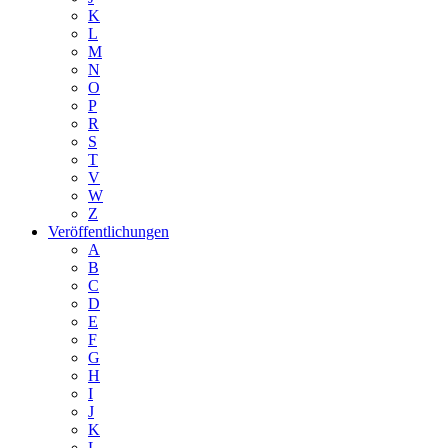
K
L
M
N
O
P
R
S
T
V
W
Z
Veröffentlichungen
A
B
C
D
E
F
G
H
I
J
K
L