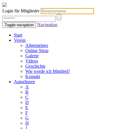
Login für Mitglieder
Navigation
Toggle navigation
Start
Verein
Allgemeines
Online Shop
Galerie
Videos
Geschichte
Wie werde ich Mitglied?
Kontakt
AutorInnen
A
B
C
D
E
F
G
H
J