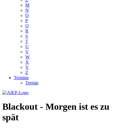
M
N
O
P
Q
R
S
T
U
V
W
X
Y
Z
Termine
Termin
Blackout - Morgen ist es zu
spät