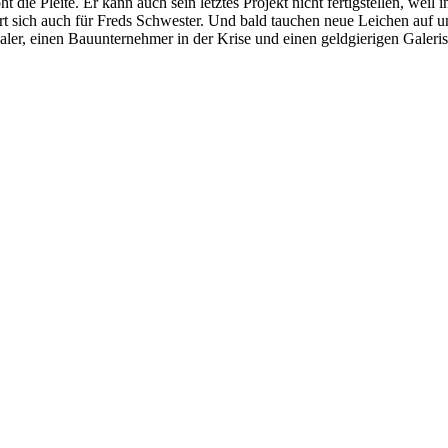
 die Pleite. Er kann auch sein letztes Projekt nicht fertigstellen, weil
rt sich auch für Freds Schwester. Und bald tauchen neue Leichen auf un
ler, einen Bauunternehmer in der Krise und einen geldgierigen Galeris