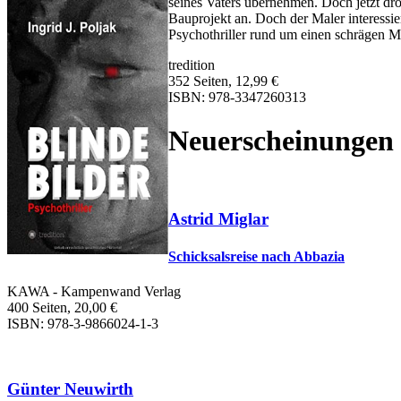
seines Vaters übernehmen. Doch jetzt droht
Bauprojekt an. Doch der Maler interessie
Psychothriller rund um einen schrägen Ma
tredition
352 Seiten, 12,99 €
ISBN: 978-3347260313
Neuerscheinungen
Astrid Miglar
Schicksalsreise nach Abbazia
KAWA - Kampenwand Verlag
400 Seiten, 20,00 €
ISBN: 978-3-9866024-1-3
Günter Neuwirth