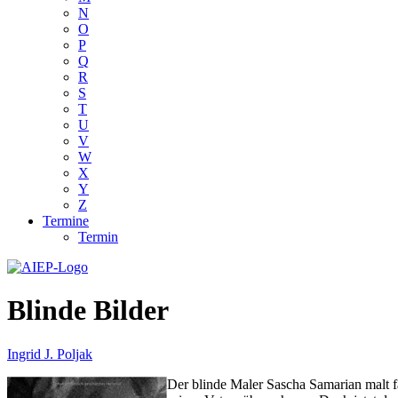
N
O
P
Q
R
S
T
U
V
W
X
Y
Z
Termine
Termin
Blinde Bilder
Ingrid J. Poljak
Der blinde Maler Sascha Samarian malt fa