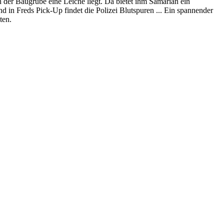
 in der Baugrube eine Leiche liegt. Da bietet ihm Samarian ein
d in Freds Pick-Up findet die Polizei Blutspuren ... Ein spannender
ten.