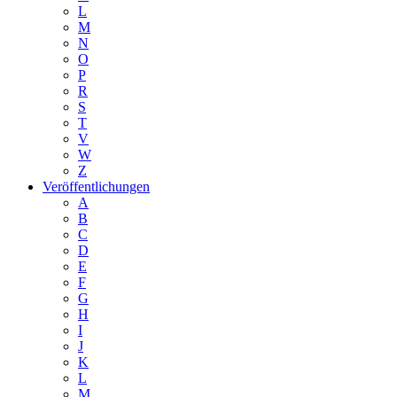
L
M
N
O
P
R
S
T
V
W
Z
Veröffentlichungen
A
B
C
D
E
F
G
H
I
J
K
L
M