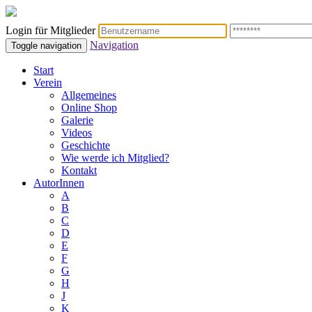
Login für Mitglieder
Navigation
Toggle navigation
Start
Verein
Allgemeines
Online Shop
Galerie
Videos
Geschichte
Wie werde ich Mitglied?
Kontakt
AutorInnen
A
B
C
D
E
F
G
H
J
K