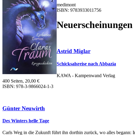
medimont
ISBN: 9783933011756
Neuerscheinungen
Astrid Miglar
Schicksalsreise nach Abbazia
KAWA - Kampenwand Verlag
400 Seiten, 20,00 €
ISBN: 978-3-9866024-1-3
Günter Neuwirth
Des Winters helle Tage
Carls Weg in die Zukunft führt ihn dorthin zurück, wo alles begann: I