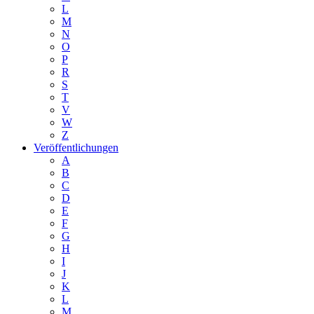
L
M
N
O
P
R
S
T
V
W
Z
Veröffentlichungen
A
B
C
D
E
F
G
H
I
J
K
L
M