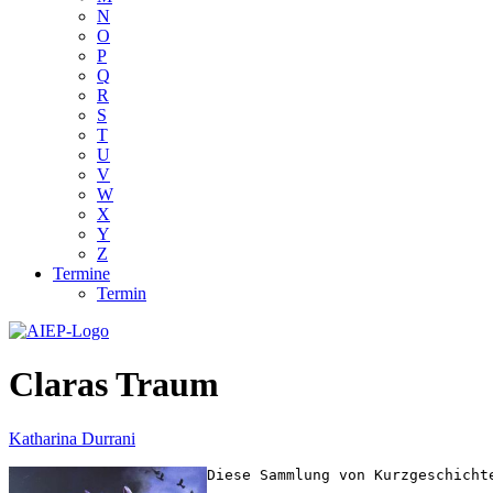
N
O
P
Q
R
S
T
U
V
W
X
Y
Z
Termine
Termin
Claras Traum
Katharina Durrani
Diese Sammlung von Kurzgeschicht