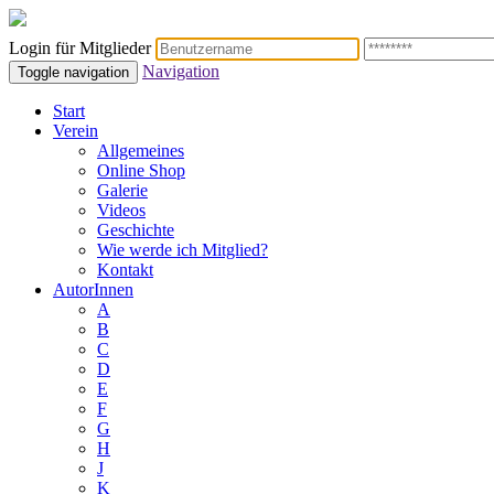
Login für Mitglieder
Navigation
Toggle navigation
Start
Verein
Allgemeines
Online Shop
Galerie
Videos
Geschichte
Wie werde ich Mitglied?
Kontakt
AutorInnen
A
B
C
D
E
F
G
H
J
K