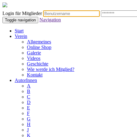
Login für Mitglieder
Navigation
Toggle navigation
Start
Verein
Allgemeines
Online Shop
Galerie
Videos
Geschichte
Wie werde ich Mitglied?
Kontakt
AutorInnen
A
B
C
D
E
F
G
H
J
K