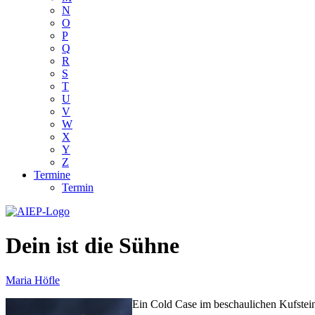
N
O
P
Q
R
S
T
U
V
W
X
Y
Z
Termine
Termin
Dein ist die Sühne
Maria Höfle
Ein Cold Case im beschaulichen Kufstein