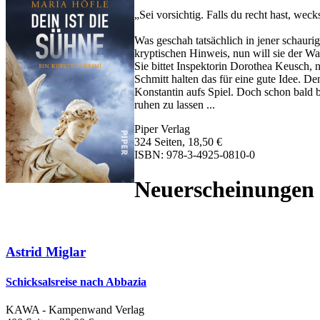
„Sei vorsichtig. Falls du recht hast, we
Was geschah tatsächlich in jener schaur
kryptischen Hinweis, nun will sie der W
Sie bittet Inspektorin Dorothea Keusch,
Schmitt halten das für eine gute Idee. De
Konstantin aufs Spiel. Doch schon bald b
ruhen zu lassen ...
Piper Verlag
324 Seiten, 18,50 €
ISBN: 978-3-4925-0810-0
Neuerscheinungen
Astrid Miglar
Schicksalsreise nach Abbazia
KAWA - Kampenwand Verlag