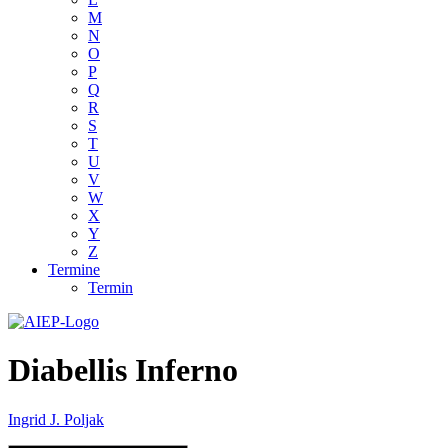
M
N
O
P
Q
R
S
T
U
V
W
X
Y
Z
Termine
Termin
Diabellis Inferno
Ingrid J. Poljak