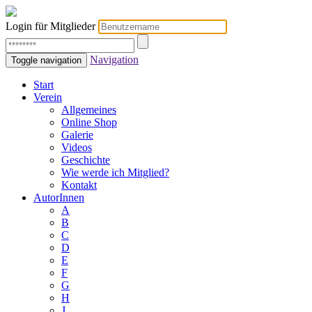
Login für Mitglieder
Navigation
Toggle navigation
Start
Verein
Allgemeines
Online Shop
Galerie
Videos
Geschichte
Wie werde ich Mitglied?
Kontakt
AutorInnen
A
B
C
D
E
F
G
H
J