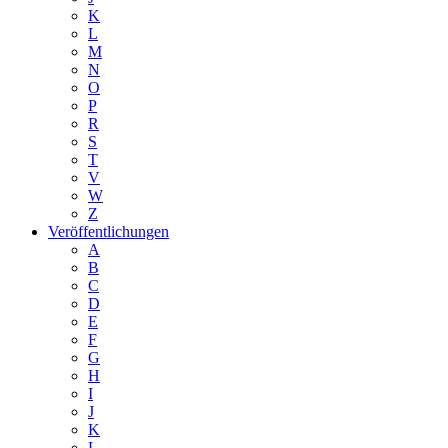
K
L
M
N
O
P
R
S
T
V
W
Z
Veröffentlichungen
A
B
C
D
E
F
G
H
I
J
K
L