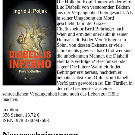
Die Hölle im Kopf. Immer wieder wird
Luc Diabelli von verstörenden Bildern
aus der Vergangenheit heimgesucht. Als
in seiner Umgebung ein Mord
geschieht, fährt der Grazer
Chefinspektor Bertl Behringer nach
Wien und ermittelt unerlaubt in seiner
Heimatstadt. Ist der Verdächtige sein
Sohn, von dessen Existenz er viele
Jahre nichts gewusst hat? Und wer sind
die unbekannten Männer, die Diabelli
ebenfalls verfolgen? Beschützer oder
Jäger? Die bittere Wahrheit findet
Behringer erst heraus, nachdem er
beinahe selbst zum Opfer von Diabellis
Verfolgern geworden ist. Ein Thriller, in
dem die Gespenster aus einer
schrecklichen Vergangenheit heute noch das Leben zur Hölle
machen.
tredition
356 Seiten, 13,72 €
ISBN: 978-3746947693