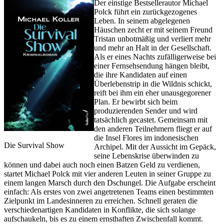
Der einstige Bestsellerautor Michael
Polck führt ein zurückgezogenes
Leben. In seinem abgelegenen
Häuschen zecht er mit seinem Freund
Tristan unbotmäßig und verliert mehr
und mehr an Halt in der Gesellschaft.
Als er eines Nachts zufälligerweise bei
einer Fernsehsendung hängen bleibt,
die ihre Kandidaten auf einen
Überlebenstrip in die Wildnis schickt,
reift bei ihm ein eher unausgegorener
Plan. Er bewirbt sich beim
produzierenden Sender und wird
tatsächlich gecastet. Gemeinsam mit
den anderen Teilnehmern fliegt er auf
die Insel Flores im indonesischen
Die Survival Show
Archipel. Mit der Aussicht im Gepäck,
seine Lebenskrise überwinden zu
können und dabei auch noch einen Batzen Geld zu verdienen,
startet Michael Polck mit vier anderen Leuten in seiner Gruppe zu
einem langen Marsch durch den Dschungel. Die Aufgabe erscheint
einfach: Als erstes von zwei angetretenen Teams einen bestimmten
Zielpunkt im Landesinneren zu erreichen. Schnell geraten die
verschiedenartigen Kandidaten in Konflikte, die sich solange
aufschaukeln, bis es zu einem ernsthaften Zwischenfall kommt.