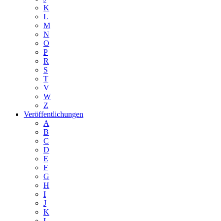
K
L
M
N
O
P
R
S
T
V
W
Z
Veröffentlichungen
A
B
C
D
E
F
G
H
I
J
K
L