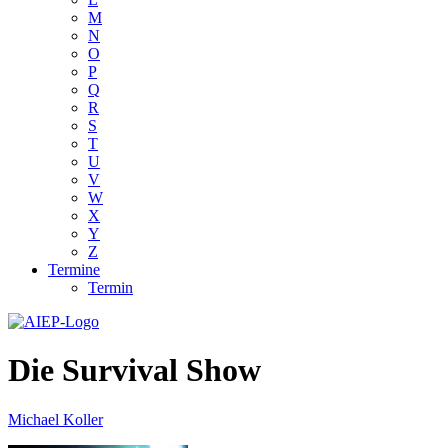
M
N
O
P
Q
R
S
T
U
V
W
X
Y
Z
Termine
Termin
Die Survival Show
Michael Koller