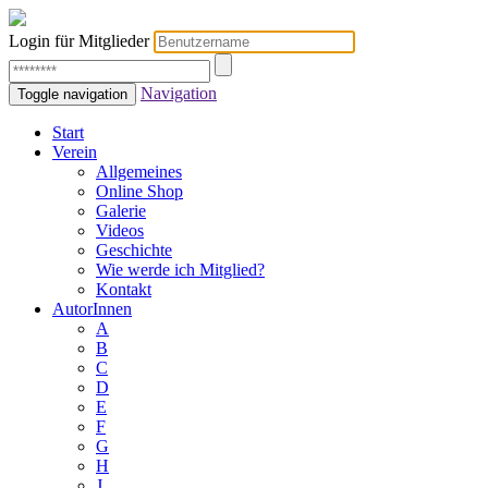
Login für Mitglieder
Navigation
Toggle navigation
Start
Verein
Allgemeines
Online Shop
Galerie
Videos
Geschichte
Wie werde ich Mitglied?
Kontakt
AutorInnen
A
B
C
D
E
F
G
H
J