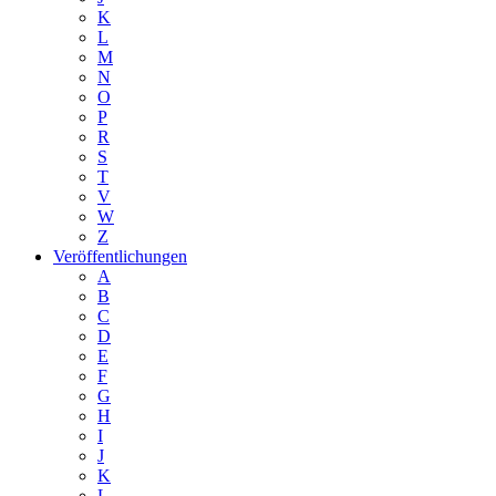
K
L
M
N
O
P
R
S
T
V
W
Z
Veröffentlichungen
A
B
C
D
E
F
G
H
I
J
K
L