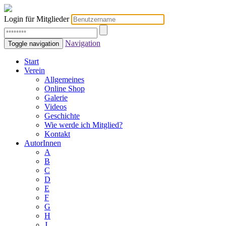
Login für Mitglieder
Navigation
Toggle navigation
Start
Verein
Allgemeines
Online Shop
Galerie
Videos
Geschichte
Wie werde ich Mitglied?
Kontakt
AutorInnen
A
B
C
D
E
F
G
H
J