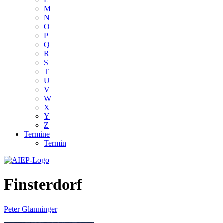
M
N
O
P
Q
R
S
T
U
V
W
X
Y
Z
Termine
Termin
Finsterdorf
Peter Glanninger