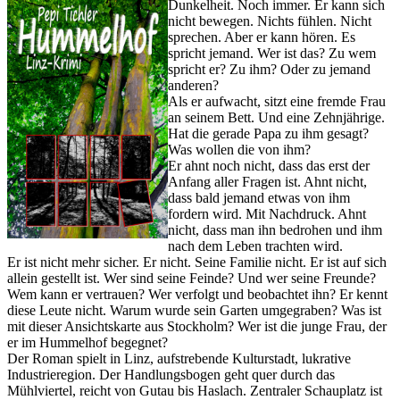
Dunkelheit. Noch immer. Er kann sich
nicht bewegen. Nichts fühlen. Nicht
sprechen. Aber er kann hören. Es
spricht jemand. Wer ist das? Zu wem
spricht er? Zu ihm? Oder zu jemand
anderen?
Als er aufwacht, sitzt eine fremde Frau
an seinem Bett. Und eine Zehnjährige.
Hat die gerade Papa zu ihm gesagt?
Was wollen die von ihm?
Er ahnt noch nicht, dass das erst der
Anfang aller Fragen ist. Ahnt nicht,
dass bald jemand etwas von ihm
fordern wird. Mit Nachdruck. Ahnt
nicht, dass man ihn bedrohen und ihm
nach dem Leben trachten wird.
Er ist nicht mehr sicher. Er nicht. Seine Familie nicht. Er ist auf sich
allein gestellt ist. Wer sind seine Feinde? Und wer seine Freunde?
Wem kann er vertrauen? Wer verfolgt und beobachtet ihn? Er kennt
diese Leute nicht. Warum wurde sein Garten umgegraben? Was ist
mit dieser Ansichtskarte aus Stockholm? Wer ist die junge Frau, der
er im Hummelhof begegnet?
Der Roman spielt in Linz, aufstrebende Kulturstadt, lukrative
Industrieregion. Der Handlungsbogen geht quer durch das
Mühlviertel, reicht von Gutau bis Haslach. Zentraler Schauplatz ist