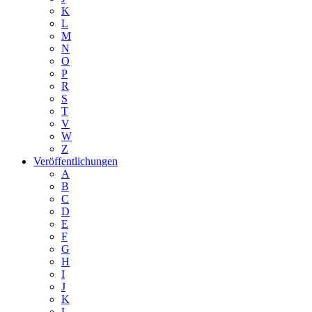
K
L
M
N
O
P
R
S
T
V
W
Z
Veröffentlichungen
A
B
C
D
E
F
G
H
I
J
K
L