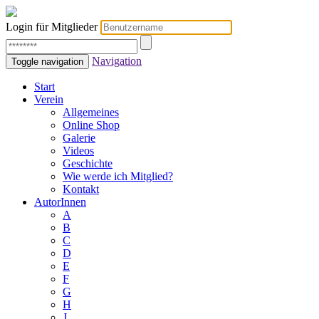
Login für Mitglieder
Navigation
Toggle navigation
Start
Verein
Allgemeines
Online Shop
Galerie
Videos
Geschichte
Wie werde ich Mitglied?
Kontakt
AutorInnen
A
B
C
D
E
F
G
H
J