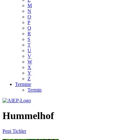
M
N
O
P
Q
R
S
T
U
V
W
X
Y
Z
Termine
Termin
Hummelhof
Pepi Tichler