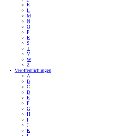
K
L
M
N
O
P
R
S
T
V
W
Z
Veröffentlichungen
A
B
C
D
E
F
G
H
I
J
K
L