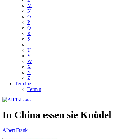
M
N
O
P
Q
R
S
T
U
V
W
X
Y
Z
Termine
Termin
In China essen sie Knödel
Albert Frank