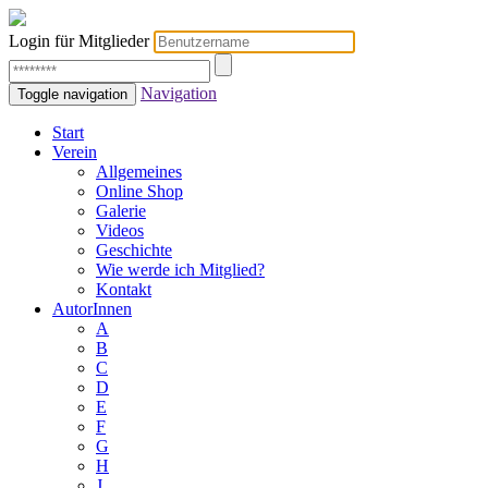
Login für Mitglieder
Navigation
Toggle navigation
Start
Verein
Allgemeines
Online Shop
Galerie
Videos
Geschichte
Wie werde ich Mitglied?
Kontakt
AutorInnen
A
B
C
D
E
F
G
H
J