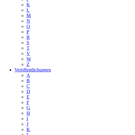
K
L
M
N
O
P
R
S
T
V
W
Z
Veröffentlichungen
A
B
C
D
E
F
G
H
I
J
K
L