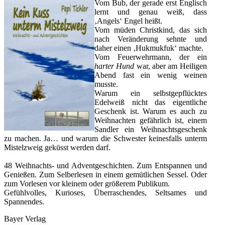
Vom Bub, der gerade erst Englisch
lernt und genau weiß, dass
‚Angels‘ Engel heißt.
Vom müden Christkind, das sich
nach Veränderung sehnte und
daher einen ‚Hukmukfuk‘ machte.
Vom Feuerwehrmann, der ein
harter Hund
war, aber am Heiligen
Abend fast ein wenig weinen
musste.
Warum ein selbstgepflücktes
Edelweiß nicht das eigentliche
Geschenk ist. Warum es auch zu
Weihnachten gefährlich ist, einem
Sandler ein Weihnachtsgeschenk
zu machen. Ja… und warum die Schwester keinesfalls unterm
Mistelzweig geküsst werden darf.
48 Weihnachts- und Adventgeschichten. Zum Entspannen und
Genießen. Zum Selberlesen in einem gemütlichen Sessel. Oder
zum Vorlesen vor kleinem oder größerem Publikum.
Gefühlvolles, Kurioses, Überraschendes, Seltsames und
Spannendes.
Bayer Verlag