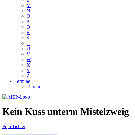
M
N
O
P
Q
R
S
T
U
V
W
X
Y
Z
Termine
Termin
Kein Kuss unterm Mistelzweig
Pepi Tichler