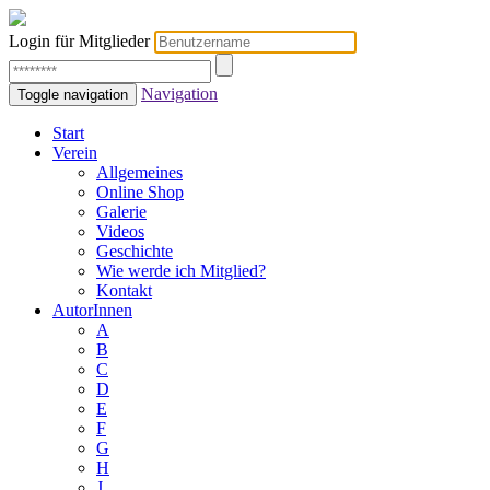
Login für Mitglieder
Navigation
Toggle navigation
Start
Verein
Allgemeines
Online Shop
Galerie
Videos
Geschichte
Wie werde ich Mitglied?
Kontakt
AutorInnen
A
B
C
D
E
F
G
H
J