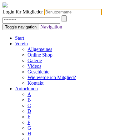
Login für Mitglieder
Navigation
Toggle navigation
Start
Verein
Allgemeines
Online Shop
Galerie
Videos
Geschichte
Wie werde ich Mitglied?
Kontakt
AutorInnen
A
B
C
D
E
F
G
H
J