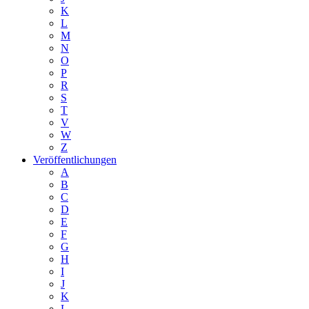
K
L
M
N
O
P
R
S
T
V
W
Z
Veröffentlichungen
A
B
C
D
E
F
G
H
I
J
K
L