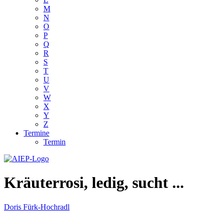
M
N
O
P
Q
R
S
T
U
V
W
X
Y
Z
Termine
Termin
Kräuterrosi, ledig, sucht ...
Doris Fürk-Hochradl