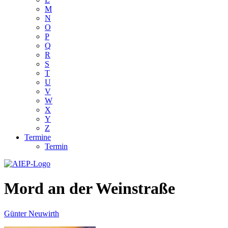
M
N
O
P
Q
R
S
T
U
V
W
X
Y
Z
Termine
Termin
Mord an der Weinstraße
Günter Neuwirth