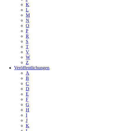
K
L
M
N
O
P
R
S
T
V
W
Z
Veröffentlichungen
A
B
C
D
E
F
G
H
I
J
K
L