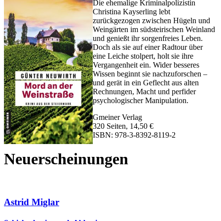
Die ehemalige Kriminalpolizistin
Christina Kayserling lebt
zurückgezogen zwischen Hügeln und
Weingärten im südsteirischen Weinland
und genießt ihr sorgenfreies Leben.
Doch als sie auf einer Radtour über
eine Leiche stolpert, holt sie ihre
Vergangenheit ein. Wider besseres
Wissen beginnt sie nachzuforschen –
und gerät in ein Geflecht aus alten
Rechnungen, Macht und perfider
psychologischer Manipulation.
Gmeiner Verlag
320 Seiten, 14,50 €
ISBN: 978-3-8392-8119-2
Neuerscheinungen
Astrid Miglar