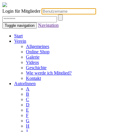
Login für Mitglieder
Navigation
Toggle navigation
Start
Verein
Allgemeines
Online Shop
Galerie
Videos
Geschichte
Wie werde ich Mitglied?
Kontakt
AutorInnen
A
B
C
D
E
F
G
H
J