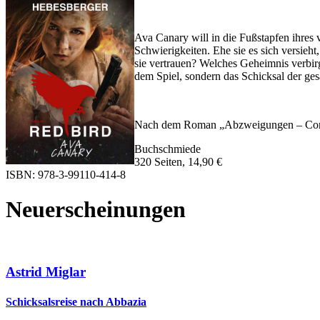
Ava Canary will in die Fußstapfen ihres
Schwierigkeiten. Ehe sie es sich versieh
sie vertrauen? Welches Geheimnis verbirg
dem Spiel, sondern das Schicksal der ge
Nach dem Roman „Abzweigungen – Cornell
Buchschmiede
320 Seiten, 14,90 €
ISBN: 978-3-99110-414-8
Neuerscheinungen
Astrid Miglar
Schicksalsreise nach Abbazia