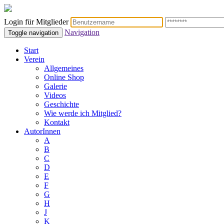
Login für Mitglieder
Navigation
Toggle navigation
Start
Verein
Allgemeines
Online Shop
Galerie
Videos
Geschichte
Wie werde ich Mitglied?
Kontakt
AutorInnen
A
B
C
D
E
F
G
H
J
K