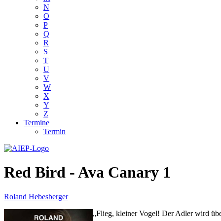
N
O
P
Q
R
S
T
U
V
W
X
Y
Z
Termine
Termin
Red Bird - Ava Canary 1
Roland Hebesberger
„Flieg, kleiner Vogel! Der Adler wird üb