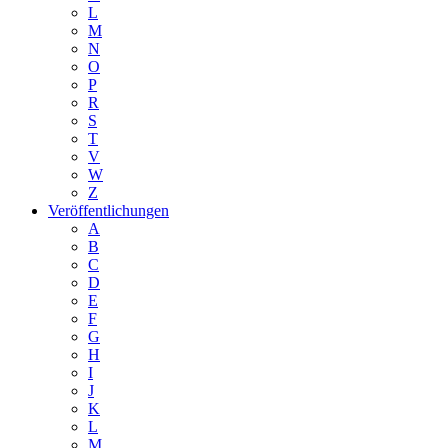
L
M
N
O
P
R
S
T
V
W
Z
Veröffentlichungen
A
B
C
D
E
F
G
H
I
J
K
L
M