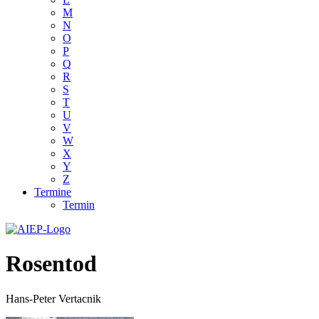
M
N
O
P
Q
R
S
T
U
V
W
X
Y
Z
Termine
Termin
Rosentod
Hans-Peter Vertacnik