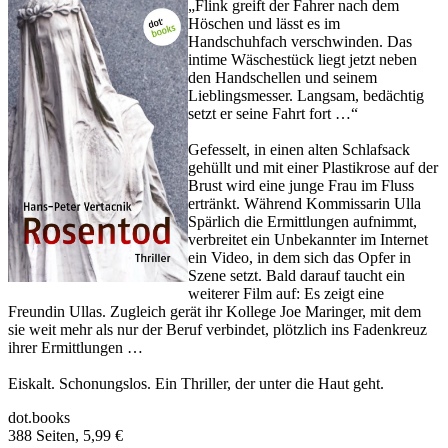
„Flink greift der Fahrer nach dem
Höschen und lässt es im
Handschuhfach verschwinden. Das
intime Wäschestück liegt jetzt neben
den Handschellen und seinem
Lieblingsmesser. Langsam, bedächtig
setzt er seine Fahrt fort …“
Gefesselt, in einen alten Schlafsack
gehüllt und mit einer Plastikrose auf der
Brust wird eine junge Frau im Fluss
ertränkt. Während Kommissarin Ulla
Spärlich die Ermittlungen aufnimmt,
verbreitet ein Unbekannter im Internet
ein Video, in dem sich das Opfer in
Szene setzt. Bald darauf taucht ein
weiterer Film auf: Es zeigt eine
Freundin Ullas. Zugleich gerät ihr Kollege Joe Maringer, mit dem
sie weit mehr als nur der Beruf verbindet, plötzlich ins Fadenkreuz
ihrer Ermittlungen …
Eiskalt. Schonungslos. Ein Thriller, der unter die Haut geht.
dot.books
388 Seiten, 5,99 €