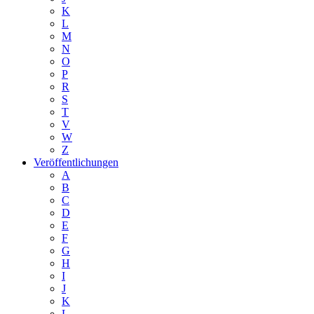
K
L
M
N
O
P
R
S
T
V
W
Z
Veröffentlichungen
A
B
C
D
E
F
G
H
I
J
K
L