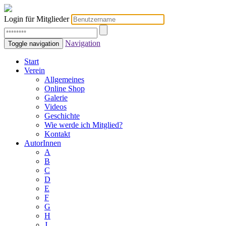
Login für Mitglieder
Navigation
Toggle navigation
Start
Verein
Allgemeines
Online Shop
Galerie
Videos
Geschichte
Wie werde ich Mitglied?
Kontakt
AutorInnen
A
B
C
D
E
F
G
H
J