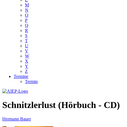
M
N
O
P
Q
R
S
T
U
V
W
X
Y
Z
Termine
Termin
Schnitzlerlust (Hörbuch - CD)
Hermann Bauer