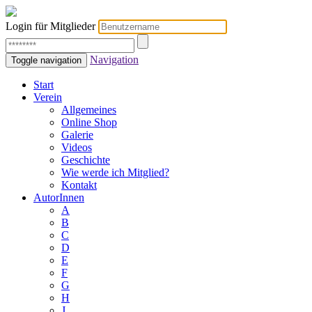
Login für Mitglieder
Navigation
Toggle navigation
Start
Verein
Allgemeines
Online Shop
Galerie
Videos
Geschichte
Wie werde ich Mitglied?
Kontakt
AutorInnen
A
B
C
D
E
F
G
H
J