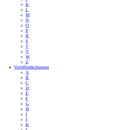
K
L
M
N
O
P
R
S
T
V
W
Z
Veröffentlichungen
A
B
C
D
E
F
G
H
I
J
K
L