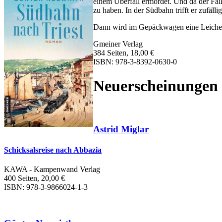
einem Überfall ermordet. Und da der Fall
zu haben. In der Südbahn trifft er zufäll
Dann wird im Gepäckwagen eine Leich
Gmeiner Verlag
384 Seiten, 18,00 €
ISBN: 978-3-8392-0630-0
Neuerscheinungen
Astrid Miglar
Schicksalsreise nach Abbazia
KAWA - Kampenwand Verlag
400 Seiten, 20,00 €
ISBN: 978-3-9866024-1-3