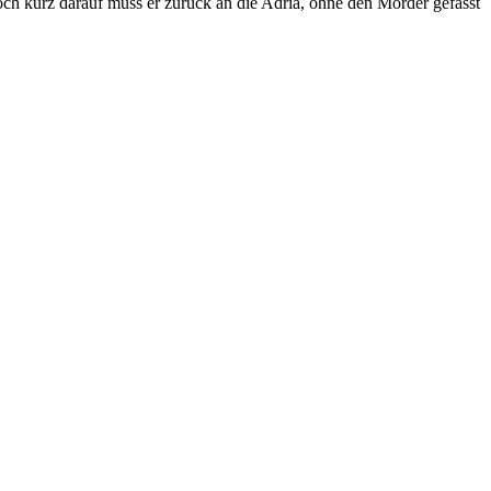
och kurz darauf muss er zurück an die Adria, ohne den Mörder gefasst