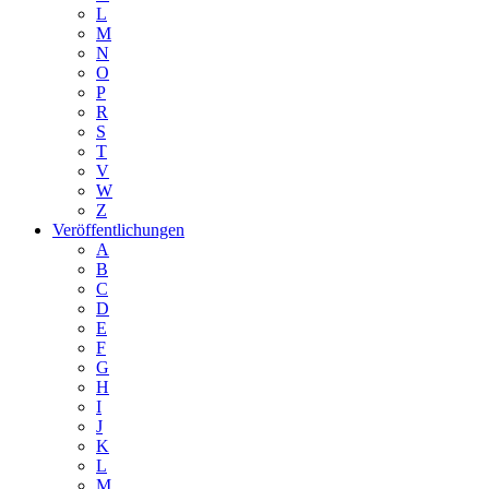
L
M
N
O
P
R
S
T
V
W
Z
Veröffentlichungen
A
B
C
D
E
F
G
H
I
J
K
L
M