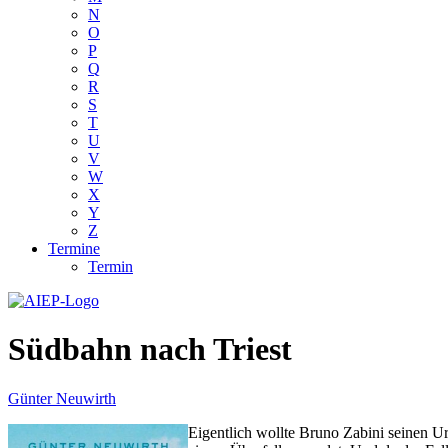
N
O
P
Q
R
S
T
U
V
W
X
Y
Z
Termine
Termin
Südbahn nach Triest
Günter Neuwirth
Eigentlich wollte Bruno Zabini seinen Ur