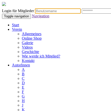
Login für Mitglieder
Navigation
Toggle navigation
Start
Verein
Allgemeines
Online Shop
Galerie
Videos
Geschichte
Wie werde ich Mitglied?
Kontakt
AutorInnen
A
B
C
D
E
F
G
H
J
K