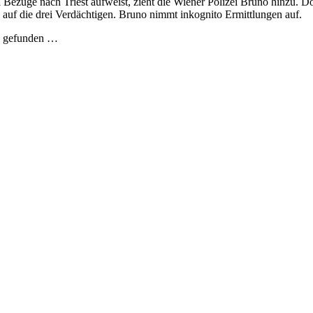
 Bezüge nach Triest aufweist, zieht die Wiener Polizei Bruno hinzu. D
ig auf die drei Verdächtigen. Bruno nimmt inkognito Ermittlungen auf.
e gefunden …