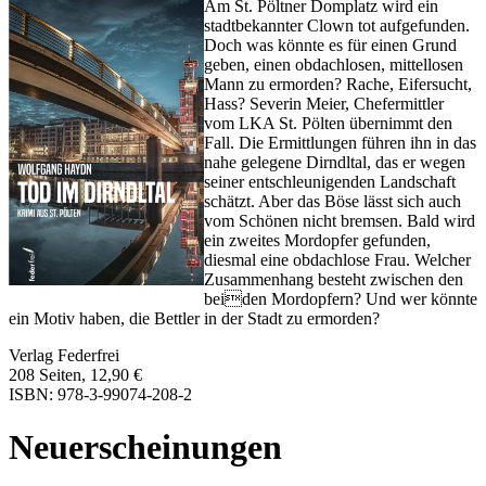
Am St. Pöltner Domplatz wird ein
stadtbekannter Clown tot aufgefunden.
Doch was könnte es für einen Grund
geben, einen obdachlosen, mittellosen
Mann zu ermorden? Rache, Eifersucht,
Hass? Severin Meier, Chefermittler
vom LKA St. Pölten übernimmt den
Fall. Die Ermittlungen führen ihn in das
nahe gelegene Dirndltal, das er wegen
seiner entschleunigenden Landschaft
schätzt. Aber das Böse lässt sich auch
vom Schönen nicht bremsen. Bald wird
ein zweites Mordopfer gefunden,
diesmal eine obdachlose Frau. Welcher
Zusammenhang besteht zwischen den
beiden Mordopfern? Und wer könnte
ein Motiv haben, die Bettler in der Stadt zu ermorden?
Verlag Federfrei
208 Seiten, 12,90 €
ISBN: 978-3-99074-208-2
Neuerscheinungen