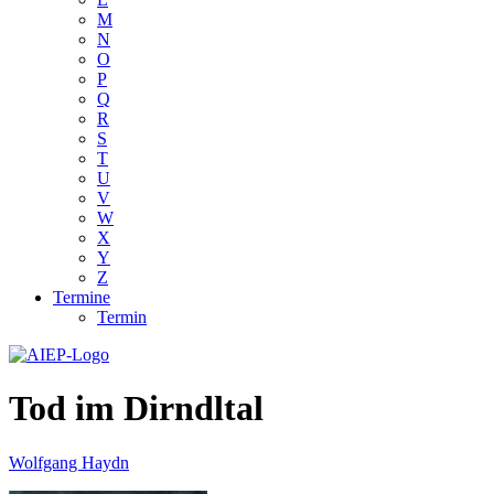
M
N
O
P
Q
R
S
T
U
V
W
X
Y
Z
Termine
Termin
Tod im Dirndltal
Wolfgang Haydn