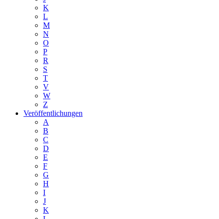
K
L
M
N
O
P
R
S
T
V
W
Z
Veröffentlichungen
A
B
C
D
E
F
G
H
I
J
K
L