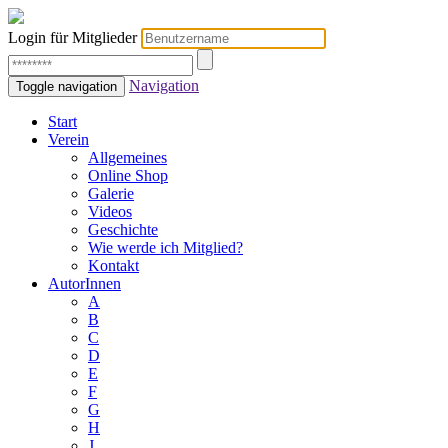
Login für Mitglieder
Navigation
Toggle navigation
Start
Verein
Allgemeines
Online Shop
Galerie
Videos
Geschichte
Wie werde ich Mitglied?
Kontakt
AutorInnen
A
B
C
D
E
F
G
H
J