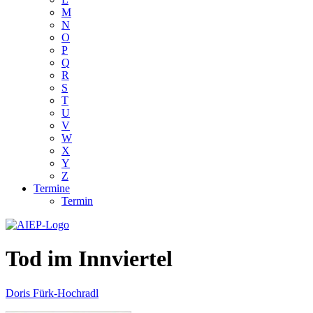
M
N
O
P
Q
R
S
T
U
V
W
X
Y
Z
Termine
Termin
Tod im Innviertel
Doris Fürk-Hochradl