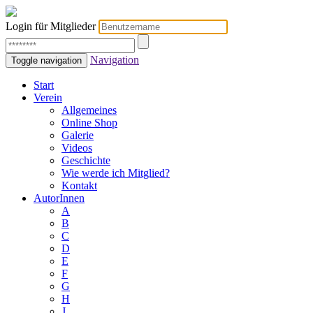
Login für Mitglieder
Navigation
Toggle navigation
Start
Verein
Allgemeines
Online Shop
Galerie
Videos
Geschichte
Wie werde ich Mitglied?
Kontakt
AutorInnen
A
B
C
D
E
F
G
H
J