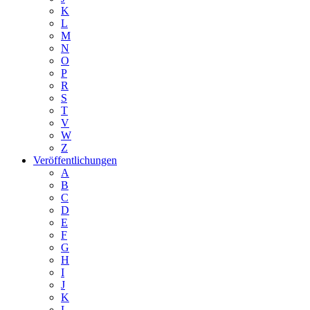
K
L
M
N
O
P
R
S
T
V
W
Z
Veröffentlichungen
A
B
C
D
E
F
G
H
I
J
K
L