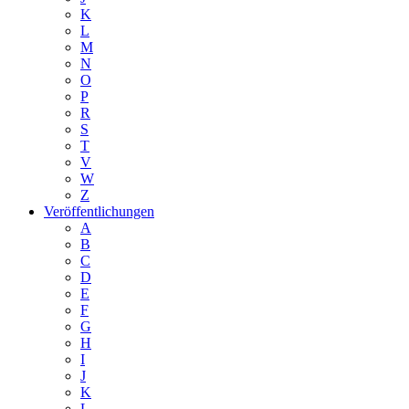
K
L
M
N
O
P
R
S
T
V
W
Z
Veröffentlichungen
A
B
C
D
E
F
G
H
I
J
K
L