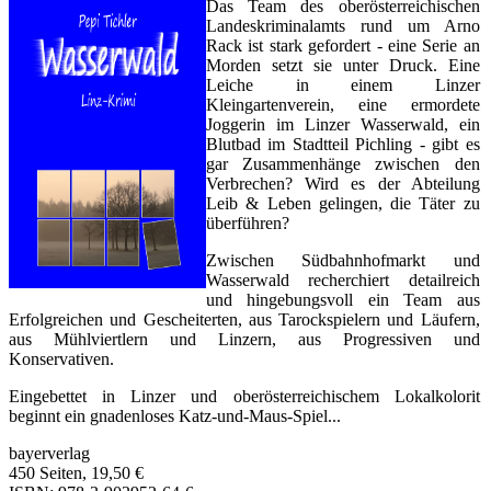
Das Team des oberösterreichischen
Landeskriminalamts rund um Arno
Rack ist stark gefordert - eine Serie an
Morden setzt sie unter Druck. Eine
Leiche in einem Linzer
Kleingartenverein, eine ermordete
Joggerin im Linzer Wasserwald, ein
Blutbad im Stadtteil Pichling - gibt es
gar Zusammenhänge zwischen den
Verbrechen? Wird es der Abteilung
Leib & Leben gelingen, die Täter zu
überführen?
Zwischen Südbahnhofmarkt und
Wasserwald recherchiert detailreich
und hingebungsvoll ein Team aus
Erfolgreichen und Gescheiterten, aus Tarockspielern und Läufern,
aus Mühlviertlern und Linzern, aus Progressiven und
Konservativen.
Eingebettet in Linzer und oberösterreichischem Lokalkolorit
beginnt ein gnadenloses Katz-und-Maus-Spiel...
bayerverlag
450 Seiten, 19,50 €