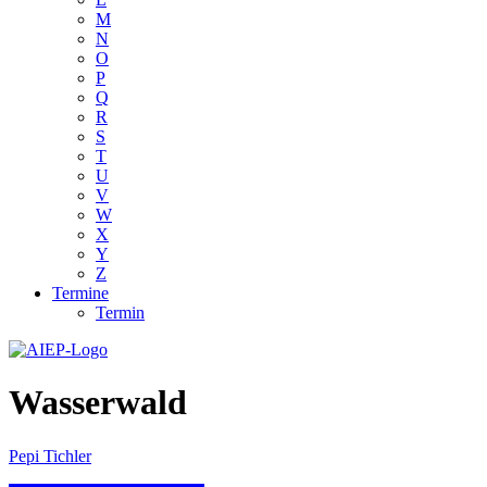
M
N
O
P
Q
R
S
T
U
V
W
X
Y
Z
Termine
Termin
Wasserwald
Pepi Tichler