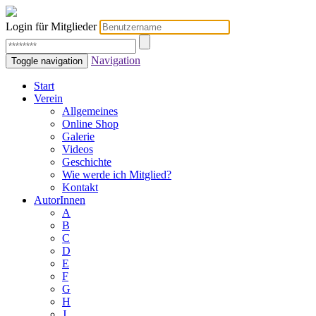
Login für Mitglieder
Navigation
Toggle navigation
Start
Verein
Allgemeines
Online Shop
Galerie
Videos
Geschichte
Wie werde ich Mitglied?
Kontakt
AutorInnen
A
B
C
D
E
F
G
H
J