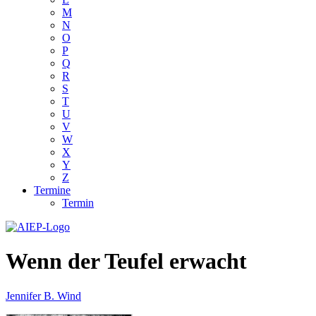
M
N
O
P
Q
R
S
T
U
V
W
X
Y
Z
Termine
Termin
Wenn der Teufel erwacht
Jennifer B. Wind