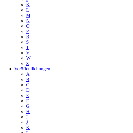
K
L
M
N
O
P
R
S
T
V
W
Z
Veröffentlichungen
A
B
C
D
E
F
G
H
I
J
K
L