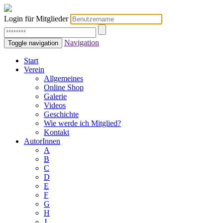
Login für Mitglieder
Navigation
Toggle navigation
Start
Verein
Allgemeines
Online Shop
Galerie
Videos
Geschichte
Wie werde ich Mitglied?
Kontakt
AutorInnen
A
B
C
D
E
F
G
H
J