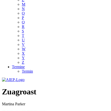
M
N
O
P
Q
R
S
T
U
V
W
X
Y
Z
Termine
Termin
Zuagroast
Martina Parker