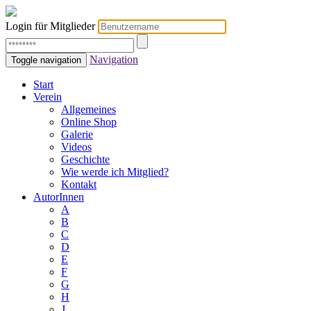
Login für Mitglieder
Navigation
Toggle navigation
Start
Verein
Allgemeines
Online Shop
Galerie
Videos
Geschichte
Wie werde ich Mitglied?
Kontakt
AutorInnen
A
B
C
D
E
F
G
H
J