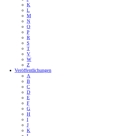
K
L
M
N
O
P
R
S
T
V
W
Z
Veröffentlichungen
A
B
C
D
E
F
G
H
I
J
K
L