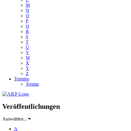
M
N
O
P
Q
R
S
T
U
V
W
X
Y
Z
Termine
Termin
Veröffentlichungen
Auswählen...
A