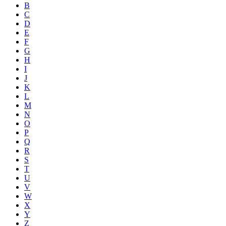
B
C
D
E
F
G
H
I
J
K
L
M
N
O
P
Q
R
S
T
U
V
W
X
Y
Z