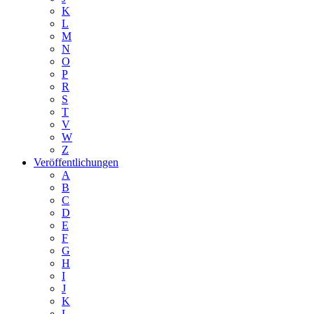
K
L
M
N
O
P
R
S
T
V
W
Z
Veröffentlichungen
A
B
C
D
E
F
G
H
I
J
K
L