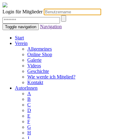
Login für Mitglieder
Navigation
Toggle navigation
Start
Verein
Allgemeines
Online Shop
Galerie
Videos
Geschichte
Wie werde ich Mitglied?
Kontakt
AutorInnen
A
B
C
D
E
F
G
H
J