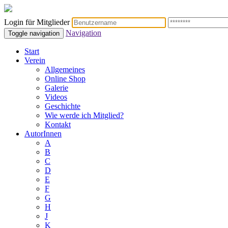
Login für Mitglieder
Navigation
Toggle navigation
Start
Verein
Allgemeines
Online Shop
Galerie
Videos
Geschichte
Wie werde ich Mitglied?
Kontakt
AutorInnen
A
B
C
D
E
F
G
H
J
K