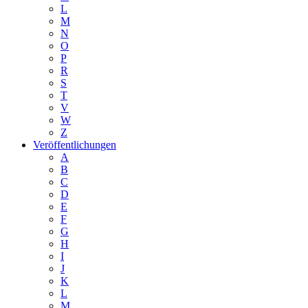
L
M
N
O
P
R
S
T
V
W
Z
Veröffentlichungen
A
B
C
D
E
F
G
H
I
J
K
L
M