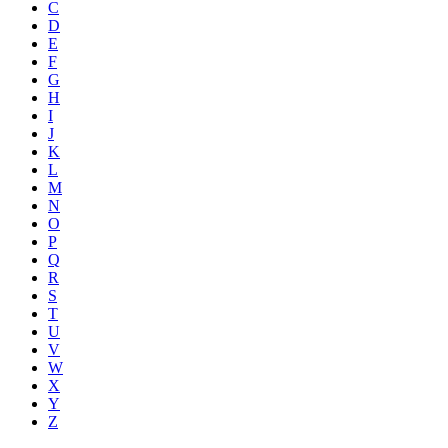
C
D
E
F
G
H
I
J
K
L
M
N
O
P
Q
R
S
T
U
V
W
X
Y
Z