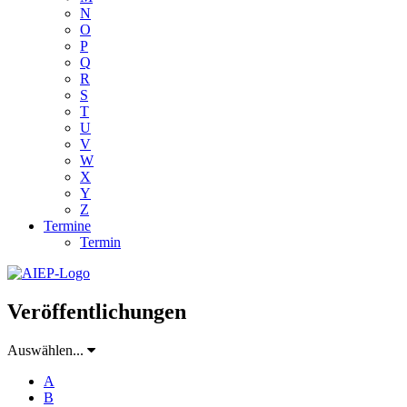
N
O
P
Q
R
S
T
U
V
W
X
Y
Z
Termine
Termin
Veröffentlichungen
Auswählen...
A
B