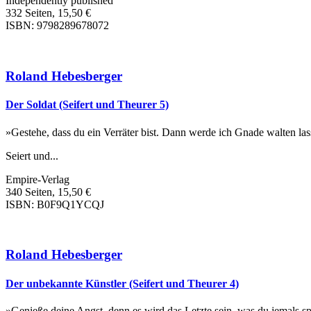
Independently published
332 Seiten, 15,50 €
ISBN: 9798289678072
Roland Hebesberger
Der Soldat (Seifert und Theurer 5)
»Gestehe, dass du ein Verräter bist. Dann werde ich Gnade walten las
Seiert und...
Empire-Verlag
340 Seiten, 15,50 €
ISBN: B0F9Q1YCQJ
Roland Hebesberger
Der unbekannte Künstler (Seifert und Theurer 4)
»Genieße deine Angst, denn es wird das Letzte sein, was du jemals sp