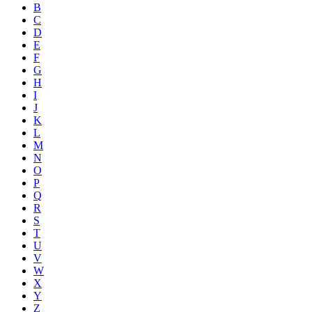
B
C
D
E
F
G
H
I
J
K
L
M
N
O
P
Q
R
S
T
U
V
W
X
Y
Z