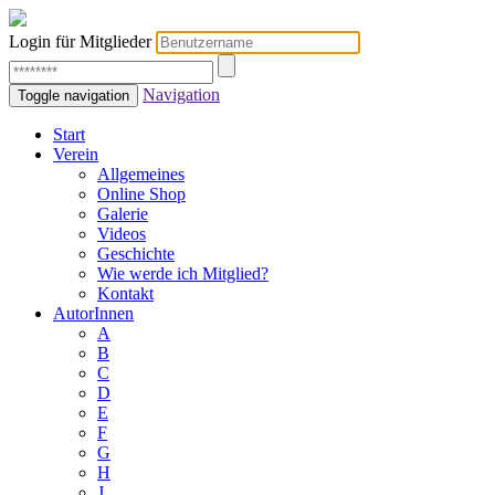
Login für Mitglieder
Navigation
Toggle navigation
Start
Verein
Allgemeines
Online Shop
Galerie
Videos
Geschichte
Wie werde ich Mitglied?
Kontakt
AutorInnen
A
B
C
D
E
F
G
H
J