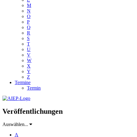
M
N
O
P
Q
R
S
T
U
V
W
X
Y
Z
Termine
Termin
Veröffentlichungen
Auswählen...
A