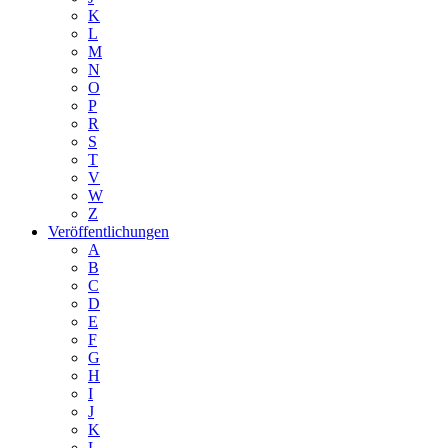
K
L
M
N
O
P
R
S
T
V
W
Z
Veröffentlichungen
A
B
C
D
E
F
G
H
I
J
K
L