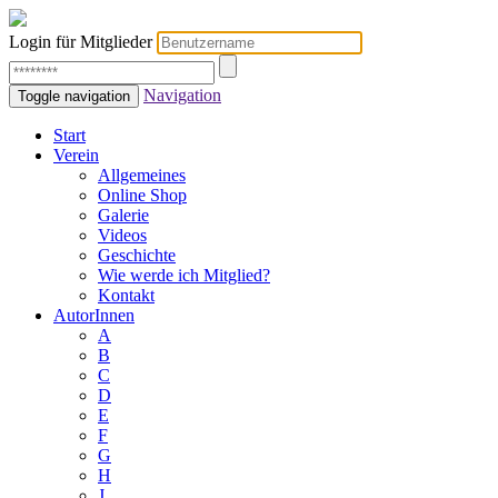
Login für Mitglieder
Navigation
Toggle navigation
Start
Verein
Allgemeines
Online Shop
Galerie
Videos
Geschichte
Wie werde ich Mitglied?
Kontakt
AutorInnen
A
B
C
D
E
F
G
H
J