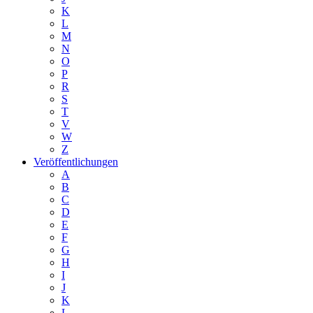
K
L
M
N
O
P
R
S
T
V
W
Z
Veröffentlichungen
A
B
C
D
E
F
G
H
I
J
K
L