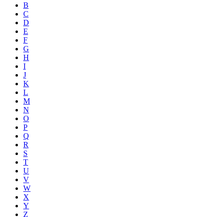
B
C
D
E
F
G
H
I
J
K
L
M
N
O
P
Q
R
S
T
U
V
W
X
Y
Z