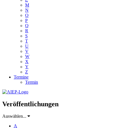
M
N
O
P
Q
R
S
T
U
V
W
X
Y
Z
Termine
Termin
Veröffentlichungen
Auswählen...
A