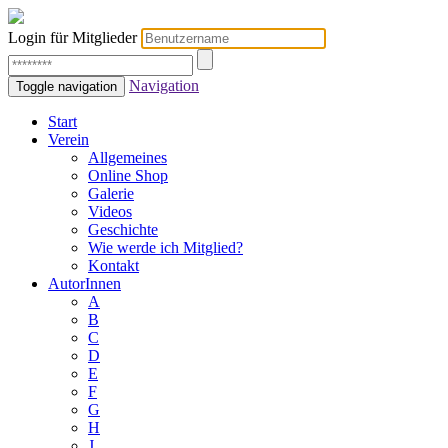
Login für Mitglieder
Navigation
Toggle navigation
Start
Verein
Allgemeines
Online Shop
Galerie
Videos
Geschichte
Wie werde ich Mitglied?
Kontakt
AutorInnen
A
B
C
D
E
F
G
H
J