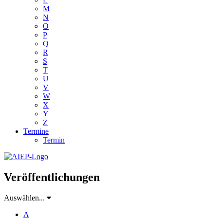
M
N
O
P
Q
R
S
T
U
V
W
X
Y
Z
Termine
Termin
Veröffentlichungen
Auswählen...
A