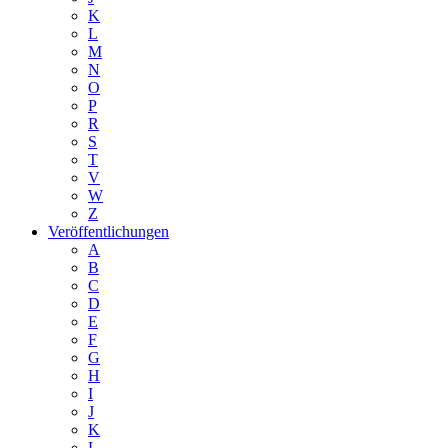
K
L
M
N
O
P
R
S
T
V
W
Z
Veröffentlichungen
A
B
C
D
E
F
G
H
I
J
K
L