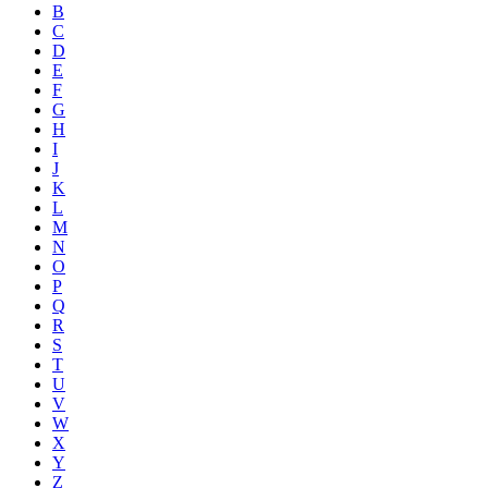
B
C
D
E
F
G
H
I
J
K
L
M
N
O
P
Q
R
S
T
U
V
W
X
Y
Z