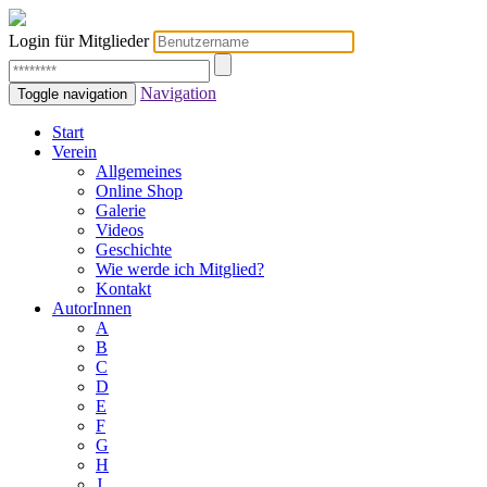
Login für Mitglieder
Navigation
Toggle navigation
Start
Verein
Allgemeines
Online Shop
Galerie
Videos
Geschichte
Wie werde ich Mitglied?
Kontakt
AutorInnen
A
B
C
D
E
F
G
H
J