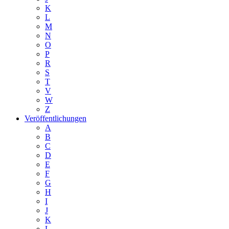
K
L
M
N
O
P
R
S
T
V
W
Z
Veröffentlichungen
A
B
C
D
E
F
G
H
I
J
K
L