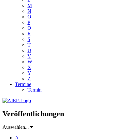
M
N
O
P
Q
R
S
T
U
V
W
X
Y
Z
Termine
Termin
Veröffentlichungen
Auswählen...
A