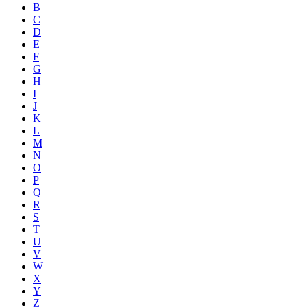
B
C
D
E
F
G
H
I
J
K
L
M
N
O
P
Q
R
S
T
U
V
W
X
Y
Z