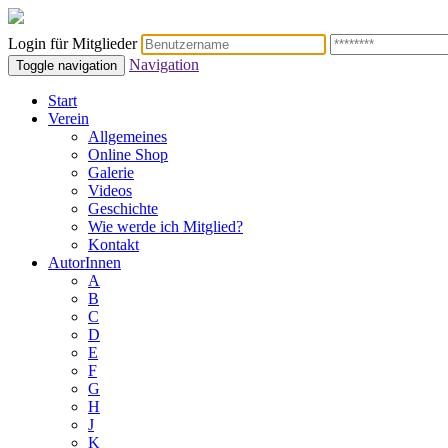
Login für Mitglieder
Navigation
Toggle navigation
Start
Verein
Allgemeines
Online Shop
Galerie
Videos
Geschichte
Wie werde ich Mitglied?
Kontakt
AutorInnen
A
B
C
D
E
F
G
H
J
K