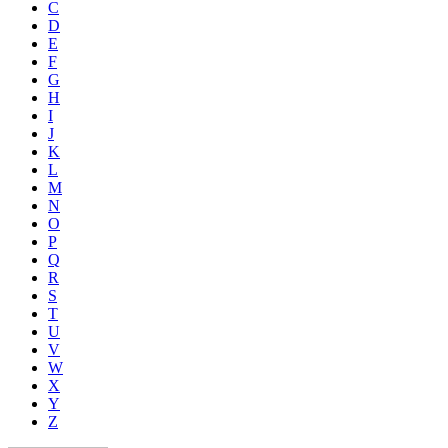
C
D
E
F
G
H
I
J
K
L
M
N
O
P
Q
R
S
T
U
V
W
X
Y
Z