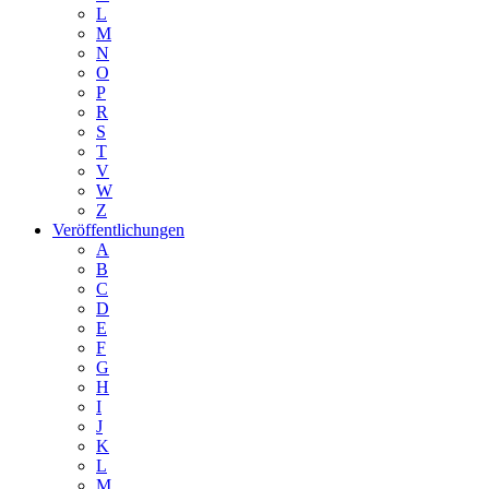
L
M
N
O
P
R
S
T
V
W
Z
Veröffentlichungen
A
B
C
D
E
F
G
H
I
J
K
L
M