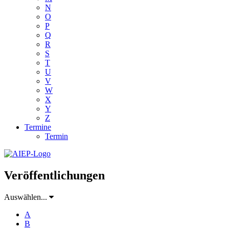
N
O
P
Q
R
S
T
U
V
W
X
Y
Z
Termine
Termin
Veröffentlichungen
Auswählen...
A
B