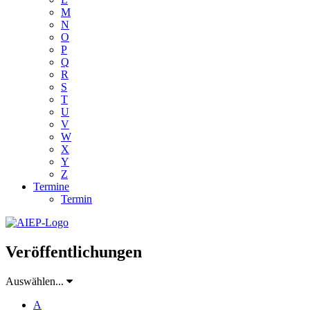
M
N
O
P
Q
R
S
T
U
V
W
X
Y
Z
Termine
Termin
Veröffentlichungen
Auswählen...
A