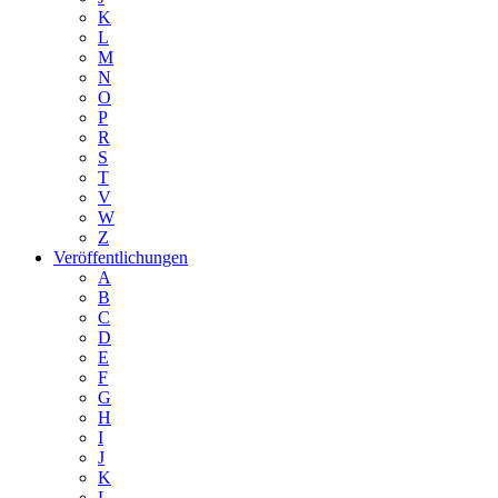
K
L
M
N
O
P
R
S
T
V
W
Z
Veröffentlichungen
A
B
C
D
E
F
G
H
I
J
K
L