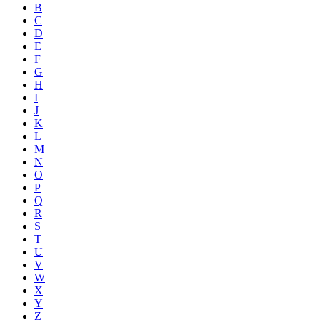
B
C
D
E
F
G
H
I
J
K
L
M
N
O
P
Q
R
S
T
U
V
W
X
Y
Z