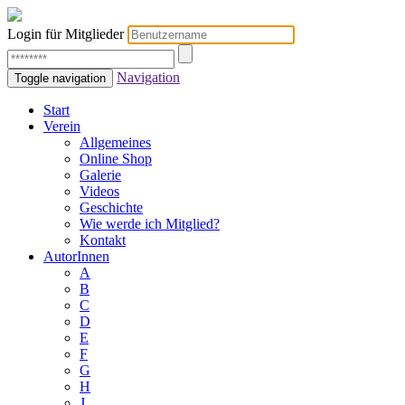
Login für Mitglieder
Navigation
Toggle navigation
Start
Verein
Allgemeines
Online Shop
Galerie
Videos
Geschichte
Wie werde ich Mitglied?
Kontakt
AutorInnen
A
B
C
D
E
F
G
H
J