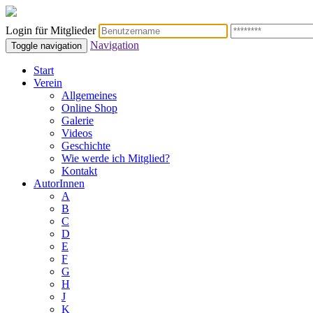
Login für Mitglieder
Navigation
Toggle navigation
Start
Verein
Allgemeines
Online Shop
Galerie
Videos
Geschichte
Wie werde ich Mitglied?
Kontakt
AutorInnen
A
B
C
D
E
F
G
H
J
K