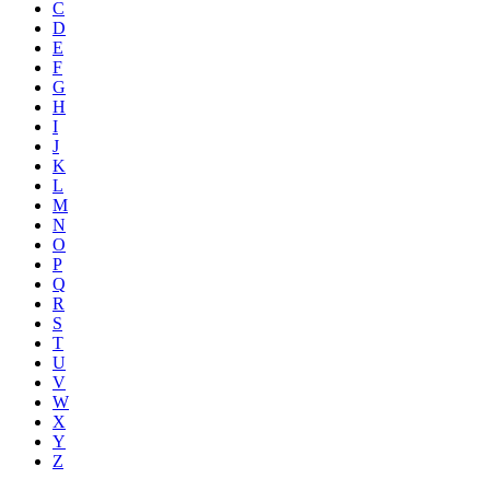
C
D
E
F
G
H
I
J
K
L
M
N
O
P
Q
R
S
T
U
V
W
X
Y
Z