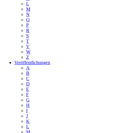
L
M
N
O
P
R
S
T
V
W
Z
Veröffentlichungen
A
B
C
D
E
F
G
H
I
J
K
L
M