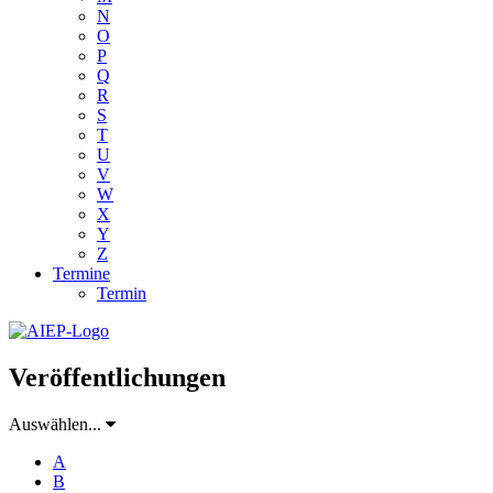
N
O
P
Q
R
S
T
U
V
W
X
Y
Z
Termine
Termin
Veröffentlichungen
Auswählen...
A
B