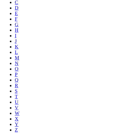
C
D
E
F
G
H
I
J
K
L
M
N
O
P
Q
R
S
T
U
V
W
X
Y
Z