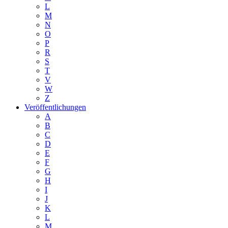
L
M
N
O
P
R
S
T
V
W
Z
Veröffentlichungen
A
B
C
D
E
F
G
H
I
J
K
L
M