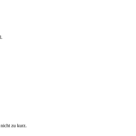
l.
icht zu kurz.