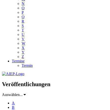
N
O
P
Q
R
S
T
U
V
W
X
Y
Z
Termine
Termin
Veröffentlichungen
Auswählen...
A
B