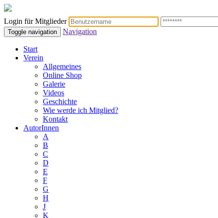
Login für Mitglieder
Navigation
Toggle navigation
Start
Verein
Allgemeines
Online Shop
Galerie
Videos
Geschichte
Wie werde ich Mitglied?
Kontakt
AutorInnen
A
B
C
D
E
F
G
H
J
K