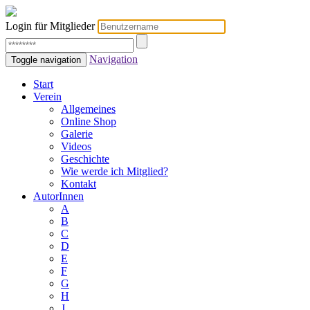
Login für Mitglieder
Navigation
Toggle navigation
Start
Verein
Allgemeines
Online Shop
Galerie
Videos
Geschichte
Wie werde ich Mitglied?
Kontakt
AutorInnen
A
B
C
D
E
F
G
H
J