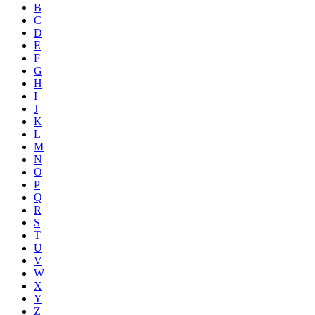
B
C
D
E
F
G
H
I
J
K
L
M
N
O
P
Q
R
S
T
U
V
W
X
Y
Z