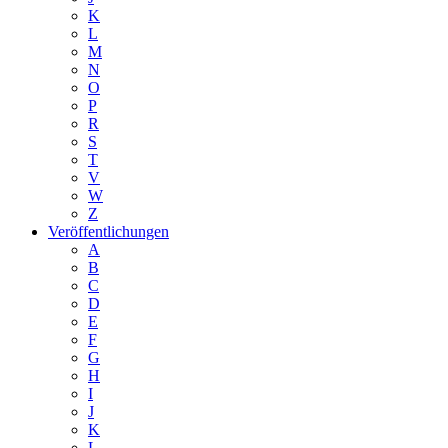
K
L
M
N
O
P
R
S
T
V
W
Z
Veröffentlichungen
A
B
C
D
E
F
G
H
I
J
K
L