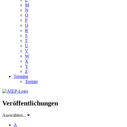
M
N
O
P
Q
R
S
T
U
V
W
X
Y
Z
Termine
Termin
Veröffentlichungen
Auswählen...
A